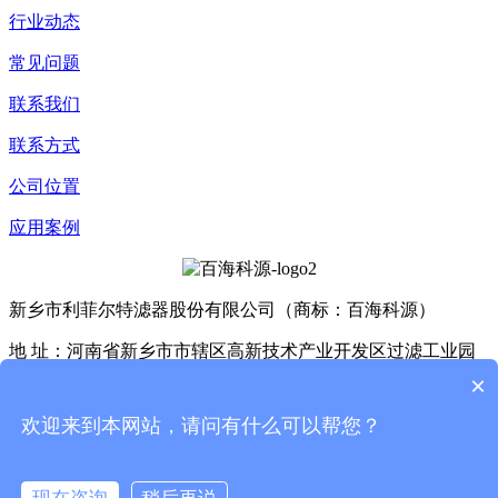
行业动态
常见问题
联系我们
联系方式
公司位置
应用案例
新乡市利菲尔特滤器股份有限公司（商标：百海科源）
地 址：河南省新乡市市辖区高新技术产业开发区过滤工业园
D4座、E3座
×
Copyright © 2025 利菲尔特（商标：百海科源） 版权所有
豫
欢迎来到本网站，请问有什么可以帮您？
ICP备11005909号-24
XML
现在咨询
稍后再说