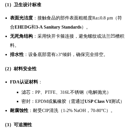
（1）卫生设计标准
表面光洁度
：接触食品的部件表面粗糙度Ra≤0.8 μm（符
合
EHEDG
和
3-A Sanitary Standards
）。
无死角结构
：采用快开卡箍连接，避免螺纹或法兰凹槽积
料。
排水性
：设备底部需有≥3°倾斜，确保完全排空。
（2）材料安全性
FDA认证材料
：
滤芯：PP、PTFE、316L不锈钢（电解抛光）
密封：EPDM或氟橡胶（需通过
USP Class VI
测试）
耐腐蚀性
：耐受CIP清洗（1-2% NaOH，70-80°C）。
（3）可追溯性