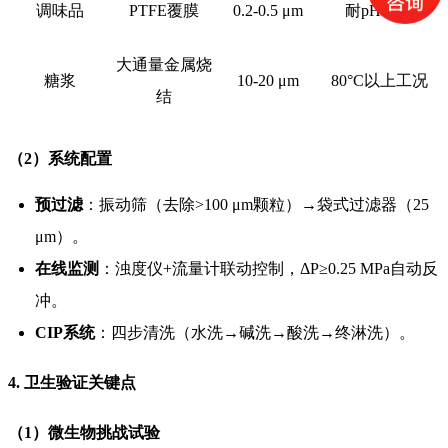
调味品
PTFE覆膜
0.2-0.5 μm
耐pH 2-12
大通量金属烧
糖浆
10-20 μm
80°C以上工况
结
（2）系统配置
预过滤
：振动筛（去除>100 μm颗粒）→袋式过滤器（25
μm）。
在线监测
：浊度仪+流量计联动控制，ΔP≥0.25 MPa自动反
冲。
CIP系统
：四步清洗（水洗→碱洗→酸洗→终淋洗）。
4. 卫生验证关键点
（1）微生物挑战试验