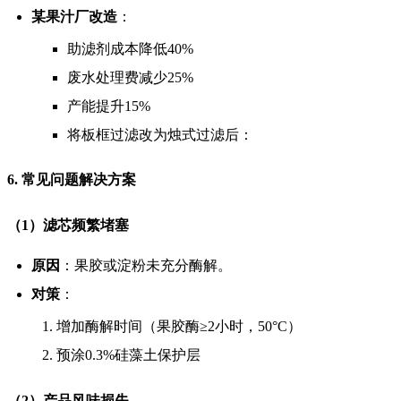
某果汁厂改造
：
助滤剂成本降低40%
废水处理费减少25%
产能提升15%
将板框过滤改为烛式过滤后：
6. 常见问题解决方案
（1）滤芯频繁堵塞
原因
：果胶或淀粉未充分酶解。
对策
：
增加酶解时间（果胶酶≥2小时，50°C）
预涂0.3%硅藻土保护层
（2）产品风味损失