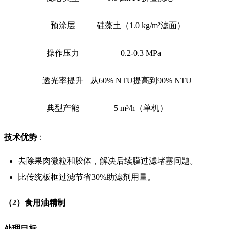
预涂层
硅藻土（1.0 kg/m²滤面）
操作压力
0.2-0.3 MPa
透光率提升
从60% NTU提高到90% NTU
典型产能
5 m³/h（单机）
技术优势
：
去除果肉微粒和胶体，解决后续膜过滤堵塞问题。
比传统板框过滤节省30%助滤剂用量。
（2）食用油精制
处理目标