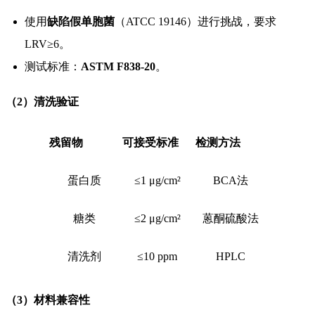
使用
缺陷假单胞菌
（ATCC 19146）进行挑战，要求
LRV≥6。
测试标准：
ASTM F838-20
。
（2）清洗验证
残留物
可接受标准
检测方法
蛋白质
≤1 μg/cm²
BCA法
糖类
≤2 μg/cm²
蒽酮硫酸法
清洗剂
≤10 ppm
HPLC
（3）材料兼容性