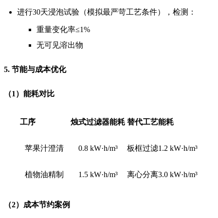
进行30天浸泡试验（模拟最严苛工艺条件），检测：
重量变化率≤1%
无可见溶出物
5. 节能与成本优化
（1）能耗对比
工序
烛式过滤器能耗
替代工艺能耗
苹果汁澄清
0.8 kW·h/m³
板框过滤1.2 kW·h/m³
植物油精制
1.5 kW·h/m³
离心分离3.0 kW·h/m³
（2）成本节约案例