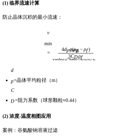
(1) 临界流速计算
防止晶体沉积的最小流速：
v
<math
xmlns="http://www.w3.org/1998
min
4
d
g
(
ρ
−
ρ
)
<svg
p
p
f
=
display="block">
v
m
i
n
=
4
d
p
g
(
ρ
p
−
ρ
3
C
ρ
D
f
xmlns="http://www.w3.org/2000/svg"
width="400em"
<math
d
height="3.08em"
xmlns="http://www.w3.org/1998/Math/MathML">
=晶体平均粒径（m）
d
p
</math>
p
viewbox="0 0
<math
C
400000 3240"
xmlns="http://www.w3.org/1998/Math/MathML">
=阻力系数（球形颗粒≈0.44）
C
D
</math>
D
preserveaspectratio="xMinYMin
(2) 浓度-温度相图应用
slice">
</svg>
案例：谷氨酸钠溶液过滤