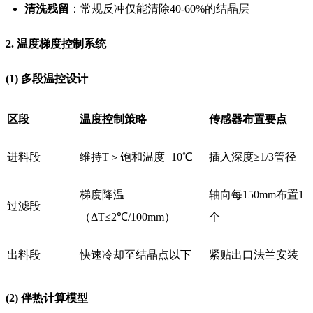
清洗残留
：常规反冲仅能清除40-60%的结晶层
2. 温度梯度控制系统
(1) 多段温控设计
区段
温度控制策略
传感器布置要点
进料段
维持T＞饱和温度+10℃
插入深度≥1/3管径
梯度降温
轴向每150mm布置1
过滤段
（ΔT≤2℃/100mm）
个
出料段
快速冷却至结晶点以下
紧贴出口法兰安装
(2) 伴热计算模型