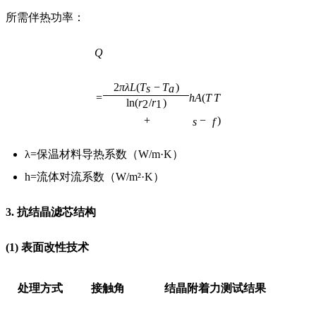
所需伴热功率：
Q
<math
xmlns="http://www.w3.org/1998
2
πλ
L
(
T
−
T
)
s
a
=
display="block">
h
A
(
T
T
Q
=
2
π
λ
L
(
T
s
−
T
a
)
l
ln
(
r
/
r
)
2
1
+
</math>
−
)
s
f
λ=保温材料导热系数（W/m·K）
h=流体对流系数（W/m²·K）
3. 抗结晶滤芯结构
(1) 表面改性技术
处理方式
接触角
结晶附着力测试结果