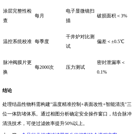
涂层完整性检
电子显微镜扫
每月
破损面积＜3%
查
描
干井炉对比测
温控系统校准
每季度
偏差＜±0.5℃
试
脉冲阀膜片更
密封泄漏率＜
每2000次
压力测试
换
0.1%
结论
处理结晶性物料需构建"温度精准控制+表面改性+智能清洗"三
位一体防堵体系。通过相图分析确定安全操作窗口，结合脉冲
清洗技术，可使过滤效率提升50%以上。