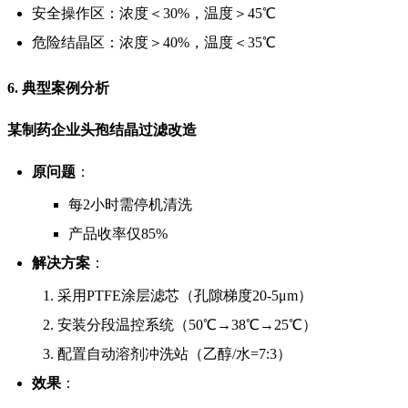
安全操作区：浓度＜30%，温度＞45℃
危险结晶区：浓度＞40%，温度＜35℃
6. 典型案例分析
某制药企业头孢结晶过滤改造
原问题
：
每2小时需停机清洗
产品收率仅85%
解决方案
：
采用PTFE涂层滤芯（孔隙梯度20-5μm）
安装分段温控系统（50℃→38℃→25℃）
配置自动溶剂冲洗站（乙醇/水=7:3）
效果
：