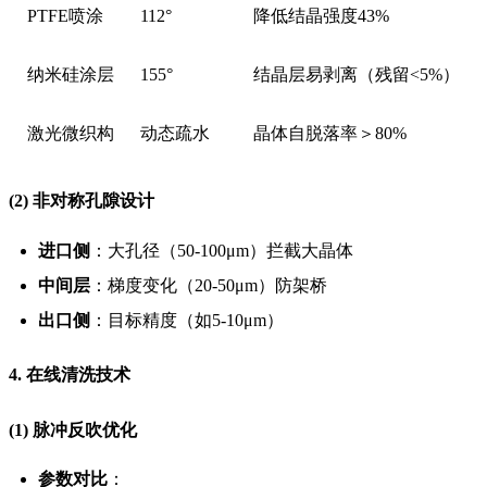
PTFE喷涂
112°
降低结晶强度43%
纳米硅涂层
155°
结晶层易剥离（残留<5%）
激光微织构
动态疏水
晶体自脱落率＞80%
(2) 非对称孔隙设计
进口侧
：大孔径（50-100μm）拦截大晶体
中间层
：梯度变化（20-50μm）防架桥
出口侧
：目标精度（如5-10μm）
4. 在线清洗技术
(1) 脉冲反吹优化
参数对比
：