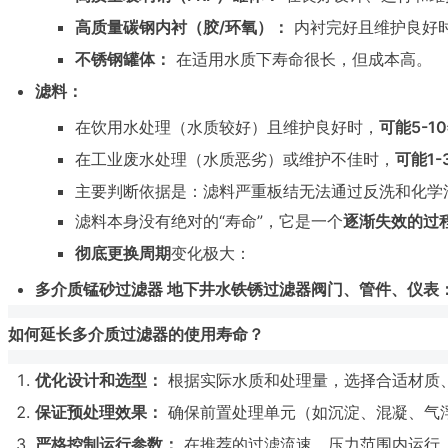
高质量碳钢内衬（胶/环氧）：
内衬完好且维护良好
不锈钢罐体：
在适用水质下寿命很长，但成本高。
滤料：
在饮用水处理（水质较好）且维护良好时，
可能5-
在工业废水处理（水质恶劣）或维护不佳时，
可能1
主要判断依据是：滤料严重板结无法通过反洗和化学
滤料本身没有绝对的“寿命”，它是一个
逐渐失效的过
彻底更换周期
变化极大：
多介质锰砂过滤器 地下井水铁锈过滤器阀门、管件、仪表
如何延长多介质过滤器的使用寿命？
优化设计和选型：
根据实际水质和处理量，选择合适材质
保证预处理效果：
确保前置处理单元（如沉淀、混凝、气
严格控制运行参数：
在推荐的过滤流速、压力范围内运行