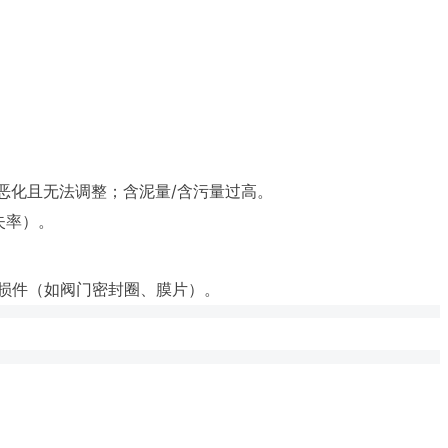
恶化且无法调整；含泥量/含污量过高。
失率）。
损件（如阀门密封圈、膜片）。