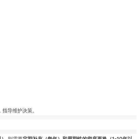
，指导维护决策。
料）
则需要
定期补充（每年）和周期性的彻底更换（1-10年以