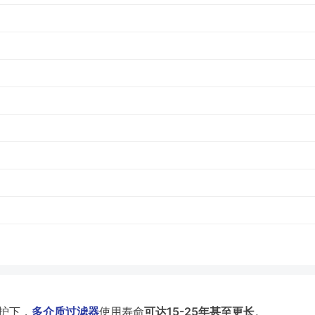
护下，
多介质过滤器
使用寿命
可达15-25年甚至更长
。