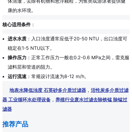
体清澈，去除有机物和悬浮颗粒，为鱼类或游泳者提供健
康的水环境。
核心适用条件
：
进水水质
：入口浊度通常应低于20-50 NTU，出口浊度可
稳定在1-5 NTU以下。
操作压力
：正常工作压力一般在0.2-0.6 MPa之间，需克服
滤料层和管道的阻力。
运行流速
：常规设计流速为8-12 m/h。
地表水降低浊度 石英砂多介质过滤器
，
活性炭多介质过滤
器 工业循环水处理设备
，
养殖行业废水过滤去除铁锰 除锰过
滤器
推荐产品