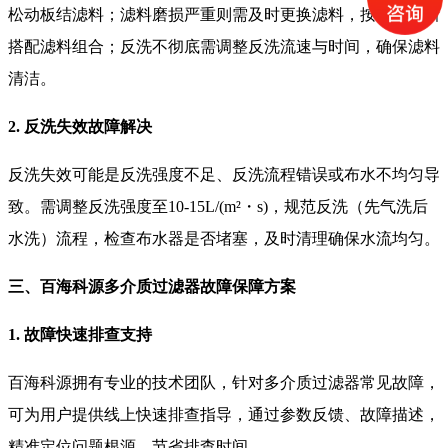
松动板结滤料；滤料磨损严重则需及时更换滤料，按工况重新
搭配滤料组合；反洗不彻底需调整反洗流速与时间，确保滤料
清洁。
2. 反洗失效故障解决
反洗失效可能是反洗强度不足、反洗流程错误或布水不均匀导
致。需调整反洗强度至10-15L/(m²・s)，规范反洗（先气洗后
水洗）流程，检查布水器是否堵塞，及时清理确保水流均匀。
三、百海科源多介质过滤器故障保障方案
1. 故障快速排查支持
百海科源拥有专业的技术团队，针对多介质过滤器常见故障，
可为用户提供线上快速排查指导，通过参数反馈、故障描述，
精准定位问题根源，节省排查时间。