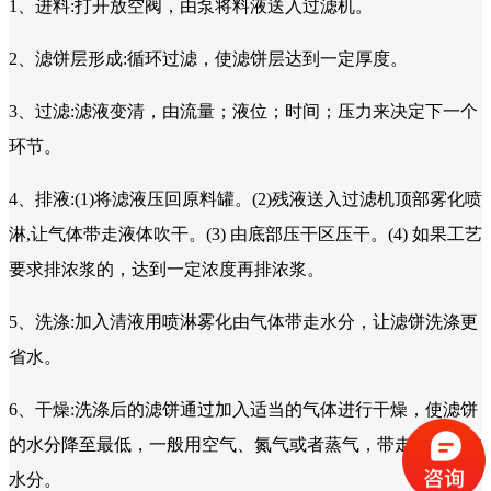
1、进料:打开放空阀，由泵将料液送入过滤机。
2、滤饼层形成:循环过滤，使滤饼层达到一定厚度。
3、过滤:滤液变清，由流量；液位；时间；压力来决定下一个
环节。
4、排液:(1)将滤液压回原料罐。(2)残液送入过滤机顶部雾化喷
淋,让气体带走液体吹干。(3) 由底部压干区压干。(4) 如果工艺
要求排浓浆的，达到一定浓度再排浓浆。
5、洗涤:加入清液用喷淋雾化由气体带走水分，让滤饼洗涤更
省水。
6、干燥:洗涤后的滤饼通过加入适当的气体进行干燥，使滤饼
的水分降至最低，一般用空气、氮气或者蒸气，带走滤饼中的
水分。