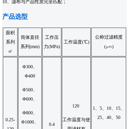
10、滤布与产品性质完全匹配；
产品选型
面积
公称过滤精度
筒体直径
工作压
系列
工作温度(℃)
μm
系列(mm)
力(MPa)
(
)
㎡
Φ300、
Φ400
Φ500、
Φ600、
120
1、5、10、15、
Φ800、
25、40、50
0.25-
工作温度与使
Φ1000、
0.4
120
用滤材有