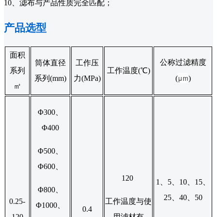
10、滤布与产品性质完全匹配；
产品选型
面积
公称过滤精度
筒体直径
工作压
系列
工作温度(℃)
μm
系列(mm)
力(MPa)
(
)
㎡
Φ300、
Φ400
Φ500、
Φ600、
120
1、5、10、15、
Φ800、
25、40、50
0.25-
工作温度与使
Φ1000、
0.4
120
用滤材有