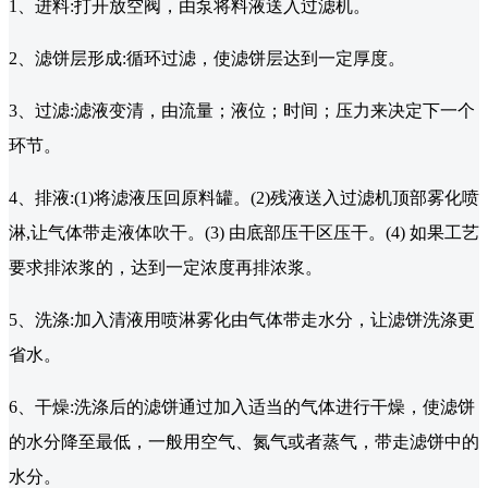
1、进料:打开放空阀，由泵将料液送入过滤机。
2、滤饼层形成:循环过滤，使滤饼层达到一定厚度。
3、过滤:滤液变清，由流量；液位；时间；压力来决定下一个
环节。
4、排液:(1)将滤液压回原料罐。(2)残液送入过滤机顶部雾化喷
淋,让气体带走液体吹干。(3) 由底部压干区压干。(4) 如果工艺
要求排浓浆的，达到一定浓度再排浓浆。
5、洗涤:加入清液用喷淋雾化由气体带走水分，让滤饼洗涤更
省水。
6、干燥:洗涤后的滤饼通过加入适当的气体进行干燥，使滤饼
的水分降至最低，一般用空气、氮气或者蒸气，带走滤饼中的
水分。