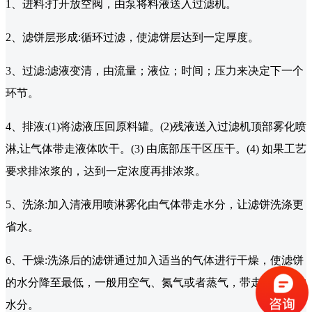
1、进料:打开放空阀，由泵将料液送入过滤机。
2、滤饼层形成:循环过滤，使滤饼层达到一定厚度。
3、过滤:滤液变清，由流量；液位；时间；压力来决定下一个
环节。
4、排液:(1)将滤液压回原料罐。(2)残液送入过滤机顶部雾化喷
淋,让气体带走液体吹干。(3) 由底部压干区压干。(4) 如果工艺
要求排浓浆的，达到一定浓度再排浓浆。
5、洗涤:加入清液用喷淋雾化由气体带走水分，让滤饼洗涤更
省水。
6、干燥:洗涤后的滤饼通过加入适当的气体进行干燥，使滤饼
的水分降至最低，一般用空气、氮气或者蒸气，带走滤饼中的
水分。