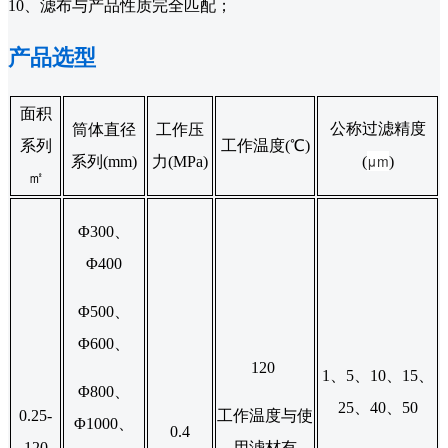
10、滤布与产品性质完全匹配；
产品选型
面积
公称过滤精度
筒体直径
工作压
系列
工作温度(℃)
μm
系列(mm)
力(MPa)
(
)
㎡
Φ300、
Φ400
Φ500、
Φ600、
120
1、5、10、15、
Φ800、
25、40、50
0.25-
工作温度与使
Φ1000、
0.4
120
用滤材有