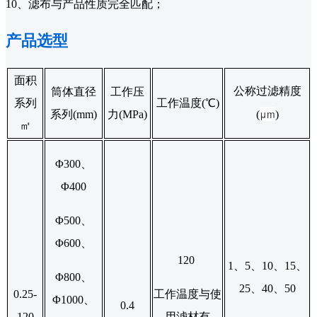
10、滤布与产品性质完全匹配；
产品选型
面积
公称过滤精度
筒体直径
工作压
系列
工作温度(℃)
μm
系列(mm)
力(MPa)
(
)
㎡
Φ300、
Φ400
Φ500、
Φ600、
120
1、5、10、15、
Φ800、
25、40、50
0.25-
工作温度与使
Φ1000、
0.4
120
用滤材有