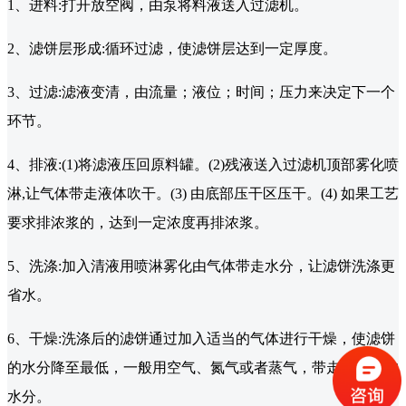
1、进料:打开放空阀，由泵将料液送入过滤机。
2、滤饼层形成:循环过滤，使滤饼层达到一定厚度。
3、过滤:滤液变清，由流量；液位；时间；压力来决定下一个
环节。
4、排液:(1)将滤液压回原料罐。(2)残液送入过滤机顶部雾化喷
淋,让气体带走液体吹干。(3) 由底部压干区压干。(4) 如果工艺
要求排浓浆的，达到一定浓度再排浓浆。
5、洗涤:加入清液用喷淋雾化由气体带走水分，让滤饼洗涤更
省水。
6、干燥:洗涤后的滤饼通过加入适当的气体进行干燥，使滤饼
的水分降至最低，一般用空气、氮气或者蒸气，带走滤饼中的
水分。