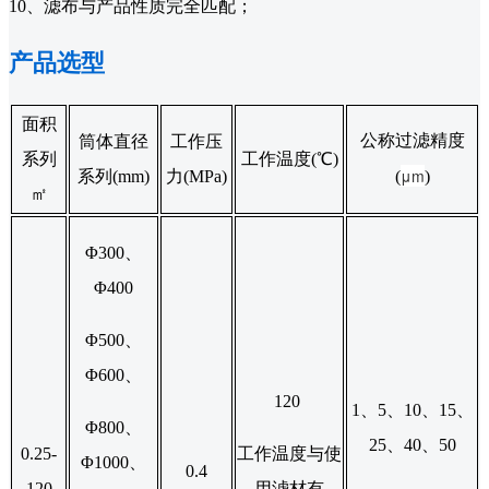
10、滤布与产品性质完全匹配；
产品选型
面积
公称过滤精度
筒体直径
工作压
系列
工作温度(℃)
μm
系列(mm)
力(MPa)
(
)
㎡
Φ300、
Φ400
Φ500、
Φ600、
120
1、5、10、15、
Φ800、
25、40、50
0.25-
工作温度与使
Φ1000、
0.4
120
用滤材有