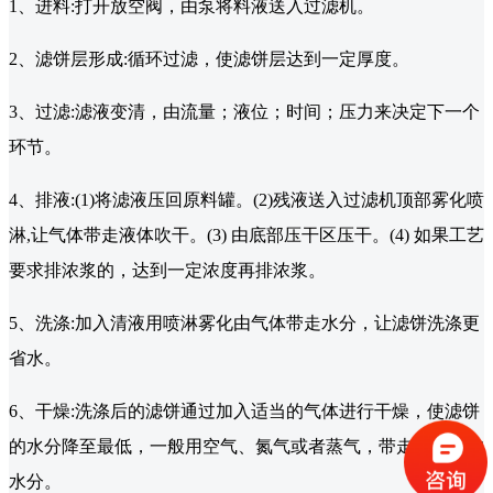
1、进料:打开放空阀，由泵将料液送入过滤机。
2、滤饼层形成:循环过滤，使滤饼层达到一定厚度。
3、过滤:滤液变清，由流量；液位；时间；压力来决定下一个
环节。
4、排液:(1)将滤液压回原料罐。(2)残液送入过滤机顶部雾化喷
淋,让气体带走液体吹干。(3) 由底部压干区压干。(4) 如果工艺
要求排浓浆的，达到一定浓度再排浓浆。
5、洗涤:加入清液用喷淋雾化由气体带走水分，让滤饼洗涤更
省水。
6、干燥:洗涤后的滤饼通过加入适当的气体进行干燥，使滤饼
的水分降至最低，一般用空气、氮气或者蒸气，带走滤饼中的
水分。