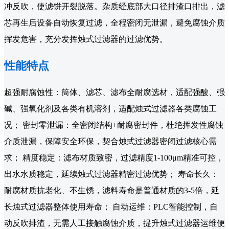
冲反吹，使滤饼开裂脱落。杂质经底部大口径排渣口排出，滤
芯再生后设备自动恢复过滤，全程密闭无泄漏，避免腐蚀介质
挥发危害，充分发挥烛式过滤器的过滤优势。
性能特点
超强耐腐蚀性：筒体、滤芯、滤布全耐腐选材，适配强酸、强
碱、强氧化剂及各类有机溶剂，适配烛式过滤器各类腐蚀工
况； 密封零泄漏：全密闭结构+耐腐密封件，杜绝挥发性腐蚀
介质泄漏，保障安全环保，契合烛式过滤器密闭过滤核心需
求； 精度稳定：滤布材质致密，过滤精度1-100μm精准可控，
出水水质稳定，延续烛式过滤器精密过滤优势； 寿命长久：
耐腐材质抗老化、不生锈，滤料寿命是普通材质的3-5倍，延
长烛式过滤器整体使用寿命； 自动运维：PLC智能控制，自
动反吹排渣，无需人工接触腐蚀介质，提升烛式过滤器运维便