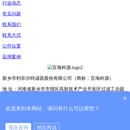
行业动态
常见问题
联系我们
联系方式
公司位置
应用案例
新乡市利菲尔特滤器股份有限公司（商标：百海科源）
地 址：河南省新乡市市辖区高新技术产业开发区过滤工业园
D4座、E3座
×
Copyright © 2025 利菲尔特（商标：百海科源） 版权所有
豫
欢迎来到本网站，请问有什么可以帮您？
ICP备11005909号-24
XML
现在咨询
稍后再说