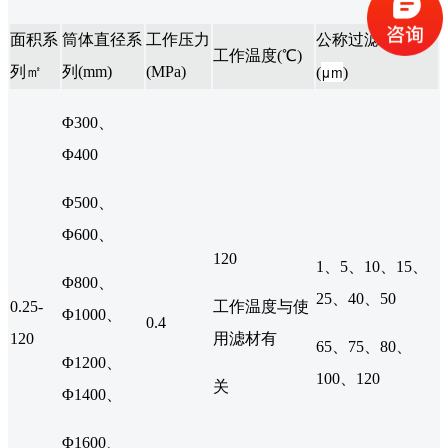
面积系
筒体直径系
工作压力
公称过滤精度
工作温度(℃)
μm
列㎡
列(mm)
(MPa)
(
)
Φ300、
Φ400
Φ500、
Φ600、
120
1、5、10、15、
Φ800、
25、40、50
0.25-
工作温度与使
Φ1000、
0.4
120
用滤材有
65、75、80、
Φ1200、
100、120
关
Φ1400、
Φ1600、