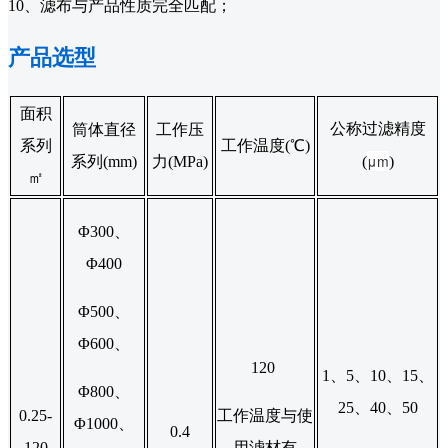
10、滤布与产品性质完全匹配；
产品选型
面积
公称过滤精度
筒体直径
工作压
系列
工作温度(℃)
μm
系列(mm)
力(MPa)
(
)
㎡
Φ300、
Φ400
Φ500、
Φ600、
120
1、5、10、15、
Φ800、
25、40、50
0.25-
工作温度与使
Φ1000、
0.4
120
用滤材有