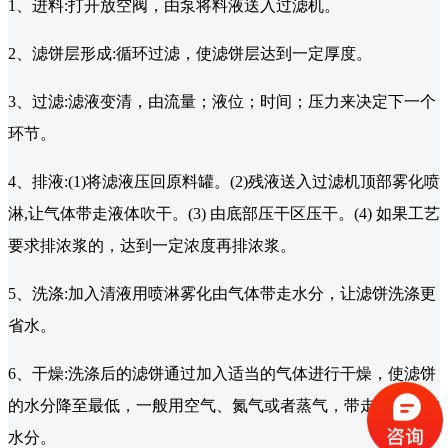
1、进料:打开放空阀，由泵将料液送入过滤机。
2、滤饼层形成:循环过滤，使滤饼层达到一定厚度。
3、过滤:滤液变清，由流量；液位；时间；压力来决定下一个
环节。
4、排液:(1)将滤液压回原料罐。(2)残液送入过滤机顶部雾化喷
淋,让气体带走液体吹干。(3) 由底部压干区压干。(4) 如果工艺
要求排浓浆的，达到一定浓度再排浓浆。
5、洗涤:加入清液用喷淋雾化由气体带走水分，让滤饼洗涤更
省水。
6、干燥:洗涤后的滤饼通过加入适当的气体进行干燥，使滤饼
的水分降至最低，一般用空气、氮气或者蒸气，带走滤饼中的
水分。