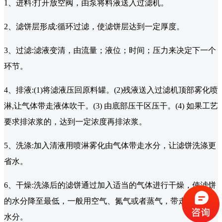
1、进料:打开放空阀，由泵将料液送入过滤机。
2、滤饼层形成:循环过滤，使滤饼层达到一定厚度。
3、过滤:滤液变清，由流量；液位；时间；压力来决定下一个
环节。
4、排液:(1)将滤液压回原料罐。(2)残液送入过滤机顶部雾化喷
淋,让气体带走液体吹干。(3) 由底部压干区压干。(4) 如果工艺
要求排浓浆的，达到一定浓度再排浓浆。
5、洗涤:加入清液用喷淋雾化由气体带走水分，让滤饼洗涤更
省水。
6、干燥:洗涤后的滤饼通过加入适当的气体进行干燥，使滤饼
的水分降至最低，一般用空气、氮气或者蒸气，带走滤饼中的
水分。