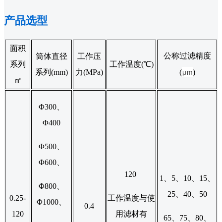
产品选型
面积
公称过滤精度
筒体直径
工作压
系列
工作温度(℃)
μm
系列(mm)
力(MPa)
(
)
㎡
Φ300、
Φ400
Φ500、
Φ600、
120
1、5、10、15、
Φ800、
25、40、50
0.25-
工作温度与使
Φ1000、
0.4
120
用滤材有
65、75、80、