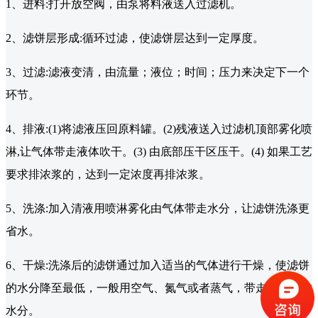
1、进料:打开放空阀，由泵将料液送入过滤机。
2、滤饼层形成:循环过滤，使滤饼层达到一定厚度。
3、过滤:滤液变清，由流量；液位；时间；压力来决定下一个
环节。
4、排液:(1)将滤液压回原料罐。(2)残液送入过滤机顶部雾化喷
淋,让气体带走液体吹干。(3) 由底部压干区压干。(4) 如果工艺
要求排浓浆的，达到一定浓度再排浓浆。
5、洗涤:加入清液用喷淋雾化由气体带走水分，让滤饼洗涤更
省水。
6、干燥:洗涤后的滤饼通过加入适当的气体进行干燥，使滤饼
的水分降至最低，一般用空气、氮气或者蒸气，带走滤饼中的
水分。