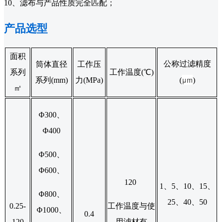
10、滤布与产品性质完全匹配；
产品选型
面积
公称过滤精度
筒体直径
工作压
系列
工作温度(℃)
μm
系列(mm)
力(MPa)
(
)
㎡
Φ300、
Φ400
Φ500、
Φ600、
120
1、5、10、15、
Φ800、
25、40、50
0.25-
工作温度与使
Φ1000、
0.4
120
用滤材有