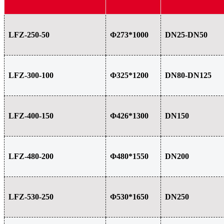
LFZ-250-50
Φ273*1000
DN25-DN50
LFZ-300-100
Φ325*1200
DN80-DN125
LFZ-400-150
Φ426*1300
DN150
LFZ-480-200
Φ480*1550
DN200
LFZ-530-250
Φ530*1650
DN250