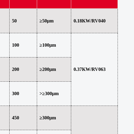
50
≥50μm
0.18KW/RV040
100
≥100μm
200
≥200μm
0.37KW/RV063
300
>≥300μm
450
≥300μm