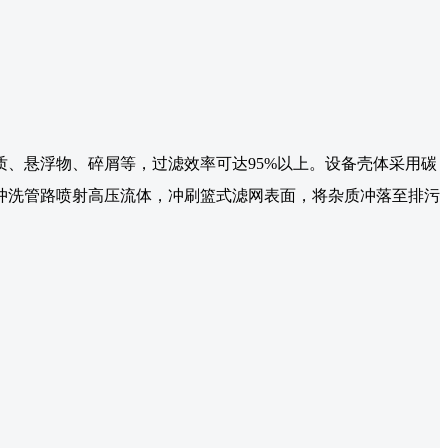
、悬浮物、碎屑等，过滤效率可达95%以上。设备壳体采用碳
冲洗管路喷射高压流体，冲刷篮式滤网表面，将杂质冲落至排污