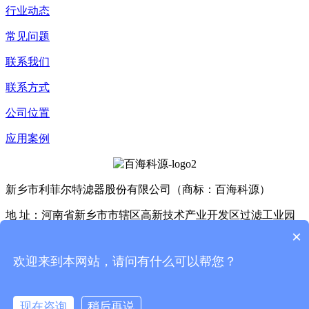
行业动态
常见问题
联系我们
联系方式
公司位置
应用案例
新乡市利菲尔特滤器股份有限公司（商标：百海科源）
地 址：河南省新乡市市辖区高新技术产业开发区过滤工业园
D4座、E3座
×
Copyright © 2025 利菲尔特（商标：百海科源） 版权所有
豫
欢迎来到本网站，请问有什么可以帮您？
ICP备11005909号-24
XML
现在咨询
稍后再说