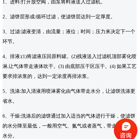
1、进料:打开放空阀，由泵将料液送入过滤机。
2、滤饼层形成:循环过滤，使滤饼层达到一定厚度。
3、过滤:滤液变清，由流量；液位；时间；压力来决定下一个
环节。
4、排液:(1)将滤液压回原料罐。(2)残液送入过滤机顶部雾化喷
淋,让气体带走液体吹干。(3) 由底部压干区压干。(4) 如果工艺
要求排浓浆的，达到一定浓度再排浓浆。
5、洗涤:加入清液用喷淋雾化由气体带走水分，让滤饼洗涤更
省水。
6、干燥:洗涤后的滤饼通过加入适当的气体进行干燥，使滤饼
的水分降至最低，一般用空气、氮气或者蒸气，带走滤饼中的
水分。