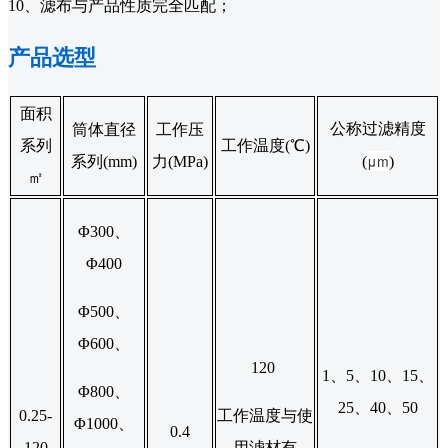
10、滤布与产品性质完全匹配；
产品选型
面积
公称过滤精度
筒体直径
工作压
系列
工作温度(℃)
μm
系列(mm)
力(MPa)
(
)
㎡
Φ300、
Φ400
Φ500、
Φ600、
120
1、5、10、15、
Φ800、
25、40、50
0.25-
工作温度与使
Φ1000、
0.4
120
用滤材有