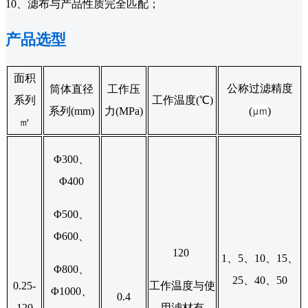
10、滤布与产品性质完全匹配；
产品选型
面积
公称过滤精度
筒体直径
工作压
系列
工作温度(℃)
μm
系列(mm)
力(MPa)
(
)
㎡
Φ300、
Φ400
Φ500、
Φ600、
120
1、5、10、15、
Φ800、
25、40、50
0.25-
工作温度与使
Φ1000、
0.4
120
用滤材有