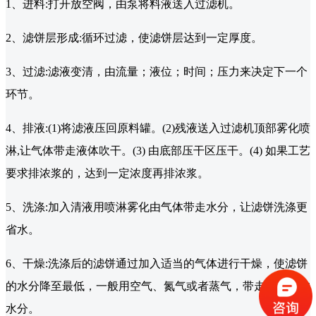
1、进料:打开放空阀，由泵将料液送入过滤机。
2、滤饼层形成:循环过滤，使滤饼层达到一定厚度。
3、过滤:滤液变清，由流量；液位；时间；压力来决定下一个
环节。
4、排液:(1)将滤液压回原料罐。(2)残液送入过滤机顶部雾化喷
淋,让气体带走液体吹干。(3) 由底部压干区压干。(4) 如果工艺
要求排浓浆的，达到一定浓度再排浓浆。
5、洗涤:加入清液用喷淋雾化由气体带走水分，让滤饼洗涤更
省水。
6、干燥:洗涤后的滤饼通过加入适当的气体进行干燥，使滤饼
的水分降至最低，一般用空气、氮气或者蒸气，带走滤饼中的
水分。